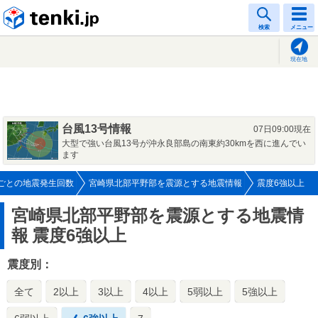
tenki.jp
検索
メニュー
現在地
台風13号情報
07日09:00現在
大型で強い台風13号が沖永良部島の南東約30kmを西に進んでい
ます
ごとの地震発生回数
宮崎県北部平野部を震源とする地震情報
震度6強以上
宮崎県北部平野部を震源とする地震情
報
震度6強以上
震度別：
全て
2以上
3以上
4以上
5弱以上
5強以上