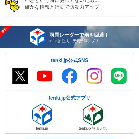
いざという時にあわてないために
確かな情報と行動で防災力アップ
雨雲レーダーで雨を回避！
tenki.jp公式 天気予報アプリ
tenki.jp公式SNS
tenki.jp公式アプリ
tenki.jp
tenki.jp 登山天気