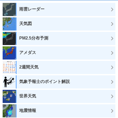
雨雲レーダー
天気図
PM2.5分布予測
アメダス
2週間天気
気象予報士のポイント解説
世界天気
地震情報