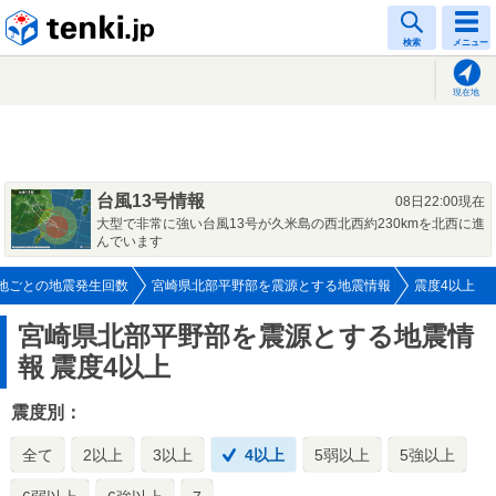
tenki.jp
検索
メニュー
現在地
台風13号情報
08日22:00現在
大型で非常に強い台風13号が久米島の西北西約230kmを北西に進
んでいます
地ごとの地震発生回数
宮崎県北部平野部を震源とする地震情報
震度4以上
宮崎県北部平野部を震源とする地震情
報
震度4以上
震度別：
全て
2以上
3以上
4以上
5弱以上
5強以上