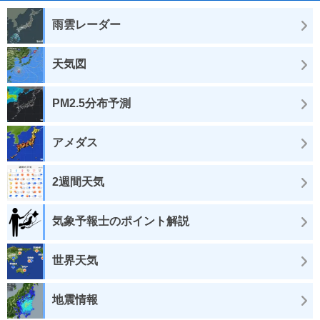
雨雲レーダー
天気図
PM2.5分布予測
アメダス
2週間天気
気象予報士のポイント解説
世界天気
地震情報