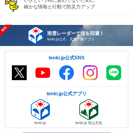
いざという時にあわてないために
確かな情報と行動で防災力アップ
雨雲レーダーで雨を回避！
tenki.jp公式 天気予報アプリ
tenki.jp公式SNS
tenki.jp公式アプリ
tenki.jp
tenki.jp 登山天気