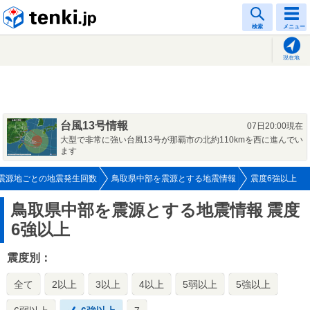
tenki.jp
検索
メニュー
現在地
台風13号情報
07日20:00現在
大型で非常に強い台風13号が那覇市の北約110kmを西に進んでい
ます
震源地ごとの地震発生回数
鳥取県中部を震源とする地震情報
震度6強以上
鳥取県中部を震源とする地震情報
震度
6強以上
震度別：
全て
2以上
3以上
4以上
5弱以上
5強以上