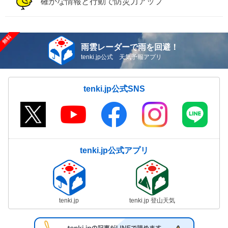
確かな情報と行動で防災力アップ
雨雲レーダーで雨を回避！
tenki.jp公式 天気予報アプリ
tenki.jp公式SNS
tenki.jp公式アプリ
tenki.jp
tenki.jp 登山天気