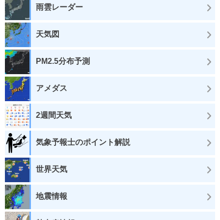
雨雲レーダー
天気図
PM2.5分布予測
アメダス
2週間天気
気象予報士のポイント解説
世界天気
地震情報