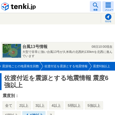
tenki.jp
検索
メニュー
現在地
台風13号情報
08日10:00現在
大型で非常に強い台風13号が久米島の北西約130kmを北西に進ん
でいます
震源地ごとの地震発生回数
佐渡付近を震源とする地震情報
震度6強以上
佐渡付近を震源とする地震情報
震度6
強以上
震度別：
全て
2以上
3以上
4以上
5弱以上
5強以上