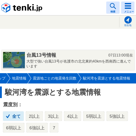
tenki.jp
検索
メニュー
現在地
台風13号情報
07日13:00現在
大型で強い台風13号が名護市の北北東約40kmを西南西に進んで
います
ップ
地震情報
震源地ごとの地震発生回数
駿河湾を震源とする地震情報
駿河湾を震源とする地震情報
震度別：
全て
2以上
3以上
4以上
5弱以上
5強以上
6弱以上
6強以上
7