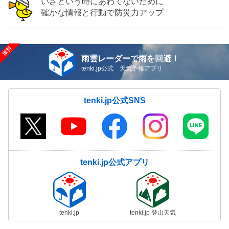
いざという時にあわてないために
確かな情報と行動で防災力アップ
雨雲レーダーで雨を回避！
tenki.jp公式 天気予報アプリ
tenki.jp公式SNS
tenki.jp公式アプリ
tenki.jp
tenki.jp 登山天気