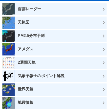
雨雲レーダー
天気図
PM2.5分布予測
アメダス
2週間天気
気象予報士のポイント解説
世界天気
地震情報