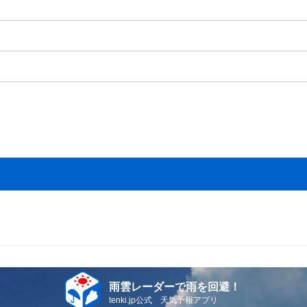
雨雲レーダーで雨を回避！
tenki.jp公式 天気予報アプリ