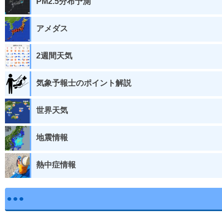
PM2.5分布予測
アメダス
2週間天気
気象予報士のポイント解説
世界天気
地震情報
熱中症情報