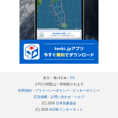
表示：
モバイル
｜
PC
※PCの閲覧は一部制限されます
利用規約
-
プライバシーポリシー
-
クッキーポリシー
広告掲載
-
お問い合わせ
-
ヘルプ
(C) 2026
日本気象協会
(C) 2026
ALiNKインターネット