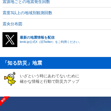
震源地ごとの地震発生回数
震度3以上の地域別観測回数
震央分布図
最新の地震情報を配信
tenki.jp公式X（旧Twitter）をご利用ください。
「知る防災」地震
いざという時にあわてないために
確かな情報と行動で防災力アップ