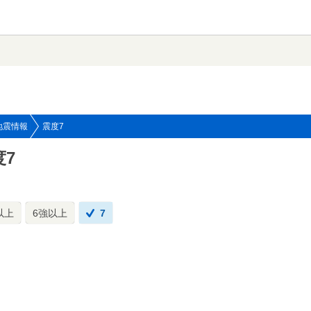
地震情報
震度7
度7
以上
6強以上
7