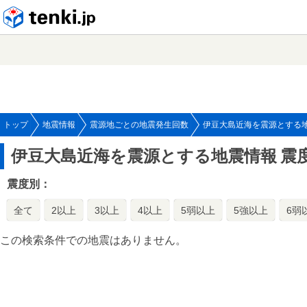
tenki.jp
トップ
地震情報
震源地ごとの地震発生回数
伊豆大島近海を震源とする
伊豆大島近海を震源とする地震情報
震
震度別：
全て
2以上
3以上
4以上
5弱以上
5強以上
6弱
この検索条件での地震はありません。