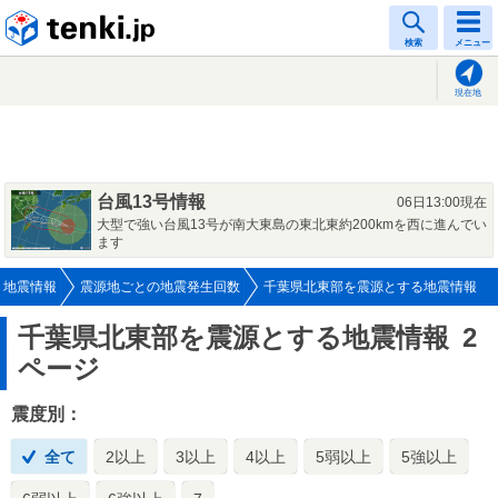
tenki.jp
検索
メニュー
現在地
台風13号情報
06日13:00現在
大型で強い台風13号が南大東島の東北東約200kmを西に進んでい
ます
地震情報
震源地ごとの地震発生回数
千葉県北東部を震源とする地震情報
千葉県北東部を震源とする地震情報
2
ページ
震度別：
全て
2以上
3以上
4以上
5弱以上
5強以上