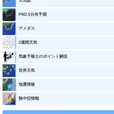
天気図
PM2.5分布予測
アメダス
2週間天気
気象予報士のポイント解説
世界天気
地震情報
熱中症情報