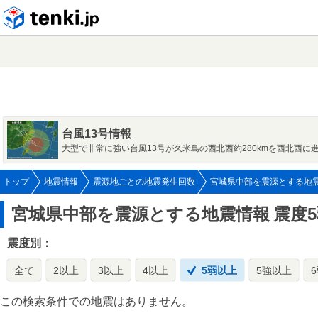
tenki.jp
台風13号情報
大型で非常に強い台風13号が久米島の西北西約280kmを西北西に
トップ
地震情報
震源地ごとの地震発生回数
宮城県中部を震源とする地
宮城県中部を震源とする地震情報
震度
震度別：
全て
2以上
3以上
4以上
5弱以上
5強以上
この検索条件での地震はありません。