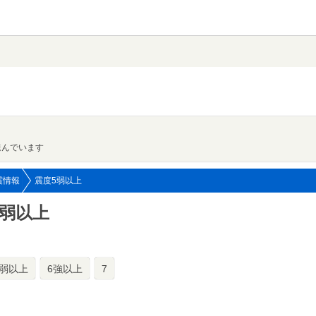
進んでいます
震情報
震度5弱以上
5弱以上
6弱以上
6強以上
7