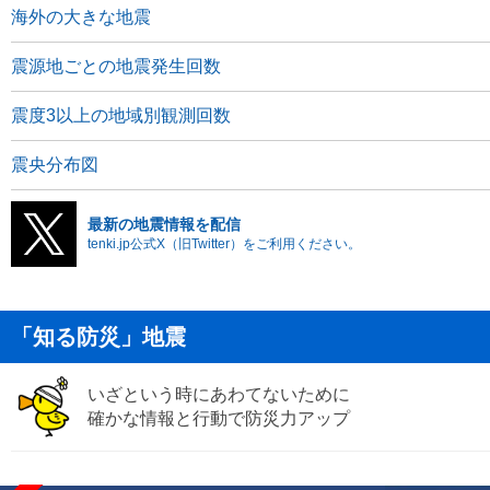
海外の大きな地震
震源地ごとの地震発生回数
震度3以上の地域別観測回数
震央分布図
最新の地震情報を配信
tenki.jp公式X（旧Twitter）をご利用ください。
「知る防災」地震
いざという時にあわてないために
確かな情報と行動で防災力アップ