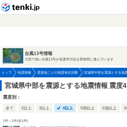
tenki.jp
台風13号情報
大型で強い台風13号が名護市付近を西南西に進んでいます
トップ
地震情報
震源地ごとの地震発生回数
宮城県中部を震源とする地
宮城県中部を震源とする地震情報
震度
震度別：
全て
2以上
3以上
4以上
5弱以上
5強以上
1件～1件(全1件)