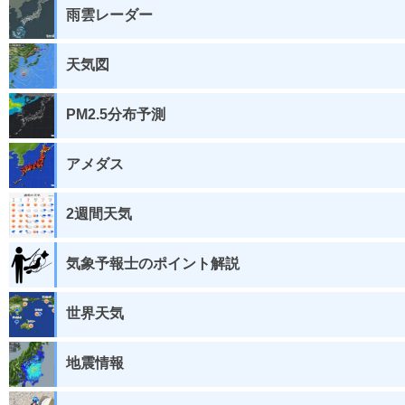
雨雲レーダー
天気図
PM2.5分布予測
アメダス
2週間天気
気象予報士のポイント解説
世界天気
地震情報