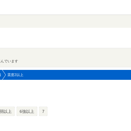
進んでいます
報
震度2以上
6弱以上
6強以上
7