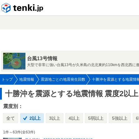
tenki.jp
台風13号情報
大型で非常に強い台風13号が久米島の北北東約110kmを西北西に
トップ
地震情報
震源地ごとの地震発生回数
十勝沖を震源とする地震情
十勝沖を震源とする地震情報
震度2以上
震度別：
全て
2以上
3以上
4以上
5弱以上
5強以上
1件～63件(全63件)