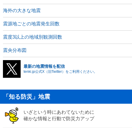
海外の大きな地震
震源地ごとの地震発生回数
震度3以上の地域別観測回数
震央分布図
最新の地震情報を配信
tenki.jp公式X（旧Twitter）をご利用ください。
「知る防災」地震
いざという時にあわてないために
確かな情報と行動で防災力アップ