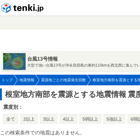
tenki.jp
台風13号情報
大型で強い台風13号が沖永良部島の東約110kmを西北西に進んで
トップ
地震情報
震源地ごとの地震発生回数
根室地方南部を震源とする
根室地方南部を震源とする地震情報
震
震度別：
全て
2以上
3以上
4以上
5弱以上
5強以上
6弱
この検索条件での地震はありません。