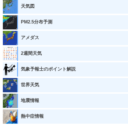
天気図
PM2.5分布予測
アメダス
2週間天気
気象予報士のポイント解説
世界天気
地震情報
熱中症情報