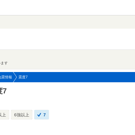
います
地震情報
震度7
度7
以上
6強以上
7