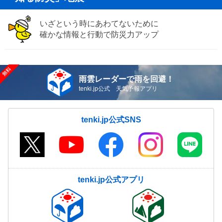
いざという時にあわてないために
確かな情報と行動で防災力アップ
雨雲レーダーで雨を回避！
tenki.jp公式 天気予報アプリ
tenki.jp公式SNS
tenki.jp公式アプリ