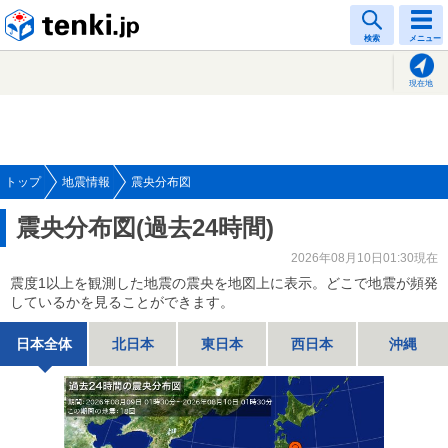
tenki.jp
検索
メニュー
現在地
トップ
地震情報
震央分布図
震央分布図(過去24時間)
2026年08月10日01:30現在
震度1以上を観測した地震の震央を地図上に表示。どこで地震が頻発
しているかを見ることができます。
日本全体
北日本
東日本
西日本
沖縄