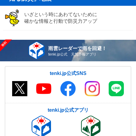
いざという時にあわてないために
確かな情報と行動で防災力アップ
雨雲レーダーで雨を回避！
tenki.jp公式 天気予報アプリ
tenki.jp公式SNS
tenki.jp公式アプリ