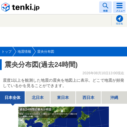
tenki.jp
検索
メニュー
現在地
トップ
地震情報
震央分布図
震央分布図(過去24時間)
2026年08月10日13:00現在
震度1以上を観測した地震の震央を地図上に表示。どこで地震が頻発
しているかを見ることができます。
日本全体
北日本
東日本
西日本
沖縄