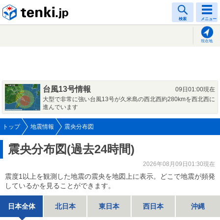
tenki.jp
検索
メニュー
現在地
台風13号情報
09日01:00現在
大型で非常に強い台風13号が久米島の西北西約280kmを西北西に
進んでいます
トップ
地震情報
震央分布図
震央分布図(過去24時間)
2026年08月09日01:30現在
震度1以上を観測した地震の震央を地図上に表示。どこで地震が頻発
しているかを見ることができます。
日本全体
北日本
東日本
西日本
沖縄