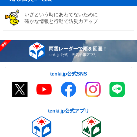
いざという時にあわてないために
確かな情報と行動で防災力アップ
雨雲レーダーで雨を回避！
tenki.jp公式 天気予報アプリ
tenki.jp公式SNS
tenki.jp公式アプリ