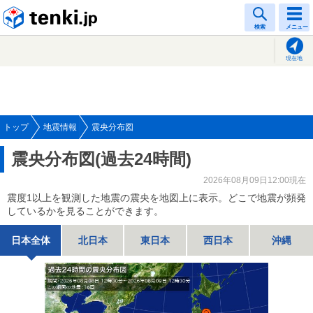
tenki.jp
検索
メニュー
現在地
トップ
地震情報
震央分布図
震央分布図(過去24時間)
2026年08月09日12:00現在
震度1以上を観測した地震の震央を地図上に表示。どこで地震が頻発
しているかを見ることができます。
日本全体
北日本
東日本
西日本
沖縄