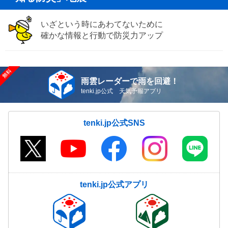
いざという時にあわてないために
確かな情報と行動で防災力アップ
雨雲レーダーで雨を回避！
tenki.jp公式 天気予報アプリ
tenki.jp公式SNS
tenki.jp公式アプリ