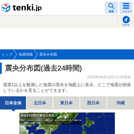
tenki.jp
検索
メニュー
現在地
トップ
地震情報
震央分布図
震央分布図(過去24時間)
2026年08月10日13:30現在
震度1以上を観測した地震の震央を地図上に表示。どこで地震が頻発
しているかを見ることができます。
日本全体
北日本
東日本
西日本
沖縄