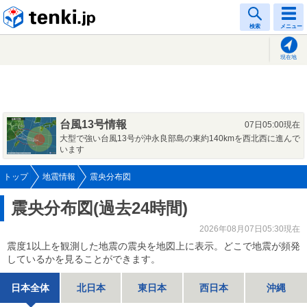
tenki.jp
検索
メニュー
現在地
台風13号情報
07日05:00現在
大型で強い台風13号が沖永良部島の東約140kmを西北西に進んで
います
トップ
地震情報
震央分布図
震央分布図(過去24時間)
2026年08月07日05:30現在
震度1以上を観測した地震の震央を地図上に表示。どこで地震が頻発
しているかを見ることができます。
日本全体
北日本
東日本
西日本
沖縄