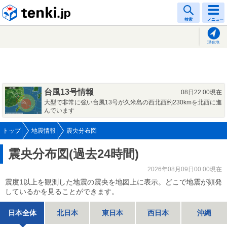
tenki.jp
検索
メニュー
現在地
台風13号情報
08日22:00現在
大型で非常に強い台風13号が久米島の西北西約230kmを北西に進
んでいます
トップ
地震情報
震央分布図
震央分布図(過去24時間)
2026年08月09日00:00現在
震度1以上を観測した地震の震央を地図上に表示。どこで地震が頻発
しているかを見ることができます。
日本全体
北日本
東日本
西日本
沖縄