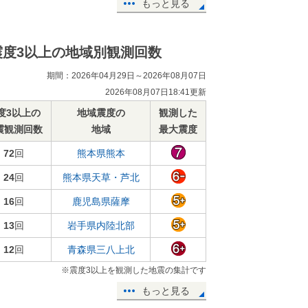
もっと見る
震度3以上の地域別観測回数
期間：2026年04月29日～2026年08月07日
2026年08月07日18:41更新
度3以上の
地域震度の
観測した
震観測回数
地域
最大震度
72
回
熊本県熊本
24
回
熊本県天草・芦北
16
回
鹿児島県薩摩
13
回
岩手県内陸北部
12
回
青森県三八上北
※震度3以上を観測した地震の集計です
もっと見る