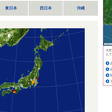
東日本
西日本
沖縄
大型
んで