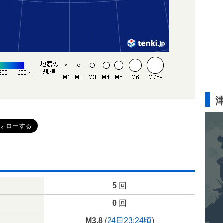
5
回
0
回
M3.8
(
24日23:24頃
)