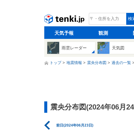
tenki.jp
検
天気予報
観測
雨雲レーダー
天気図
トップ
地震情報
震央分布図
過去の一覧
震央分布図(2024年06月24
前日(2024年06月23日)