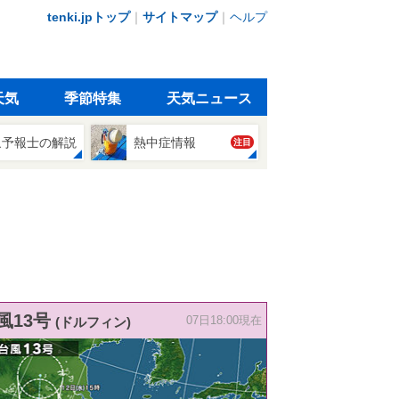
tenki.jpトップ
｜
サイトマップ
｜
ヘルプ
天気
季節特集
天気ニュース
象予報士の解説
熱中症情報
注目
風13号
(ドルフィン)
07日18:00現在