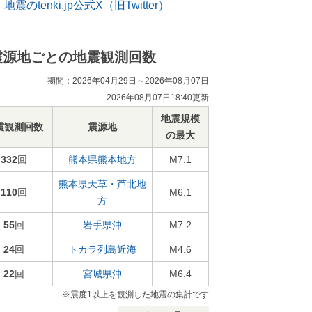
地震のtenki.jp公式X（旧Twitter）
震源地ごとの地震観測回数
期間：2026年04月29日～2026年08月07日
2026年08月07日18:40更新
地震規模
震観測回数
震源地
の最大
332
回
熊本県熊本地方
M7.1
熊本県天草・芦北地
110
回
M6.1
方
55
回
岩手県沖
M7.2
24
回
トカラ列島近海
M4.6
22
回
宮城県沖
M6.4
※震度1以上を観測した地震の集計です