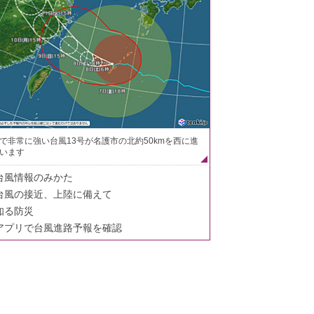
で非常に強い台風13号が名護市の北約50kmを西に進
います
台風情報のみかた
台風の接近、上陸に備えて
知る防災
アプリで台風進路予報を確認