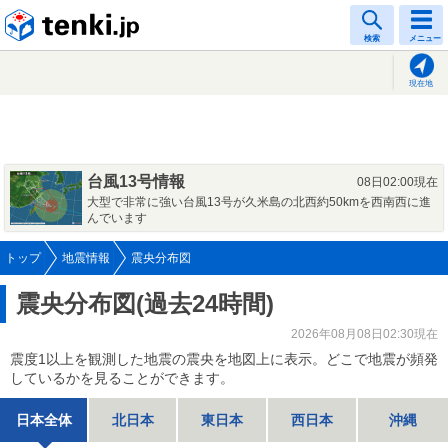
tenki.jp
検索
メニュー
現在地
台風13号情報
08日02:00現在
大型で非常に強い台風13号が久米島の北西約50kmを西南西に進
んでいます
トップ
地震情報
震央分布図
震央分布図(過去24時間)
2026年08月08日02:30現在
震度1以上を観測した地震の震央を地図上に表示。どこで地震が頻発
しているかを見ることができます。
日本全体
北日本
東日本
西日本
沖縄