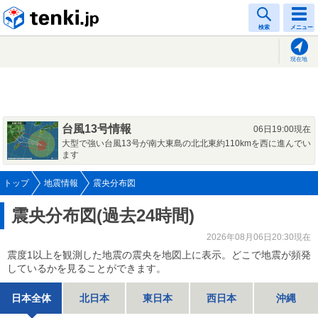
tenki.jp
検索
メニュー
現在地
台風13号情報
06日19:00現在
大型で強い台風13号が南大東島の北北東約110kmを西に進んでい
ます
トップ
地震情報
震央分布図
震央分布図(過去24時間)
2026年08月06日20:30現在
震度1以上を観測した地震の震央を地図上に表示。どこで地震が頻発
しているかを見ることができます。
日本全体
北日本
東日本
西日本
沖縄