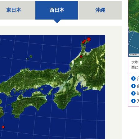
東日本
西日本
沖縄
大型
西に