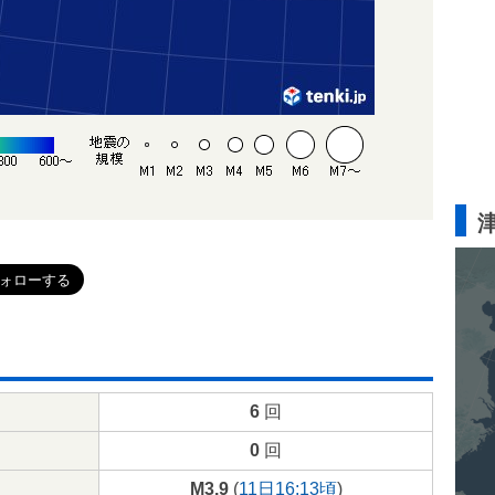
6
回
0
回
M3.9
(
11日16:13頃
)