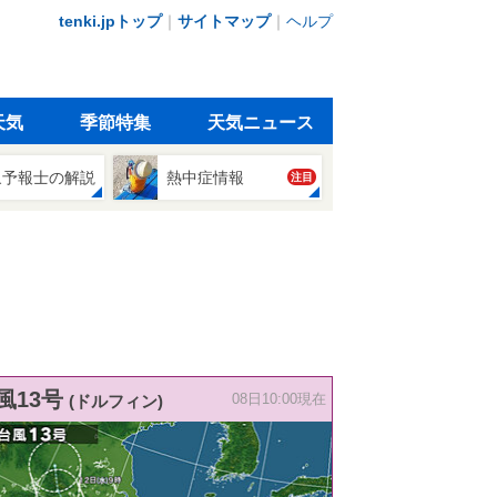
tenki.jpトップ
｜
サイトマップ
｜
ヘルプ
天気
季節特集
天気ニュース
象予報士の解説
熱中症情報
注目
風13号
(ドルフィン)
08日10:00現在