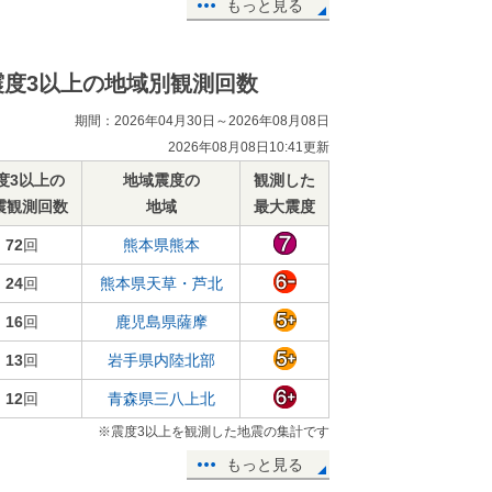
もっと見る
震度3以上の地域別観測回数
期間：2026年04月30日～2026年08月08日
2026年08月08日10:41更新
度3以上の
地域震度の
観測した
震観測回数
地域
最大震度
72
回
熊本県熊本
24
回
熊本県天草・芦北
16
回
鹿児島県薩摩
13
回
岩手県内陸北部
12
回
青森県三八上北
※震度3以上を観測した地震の集計です
もっと見る