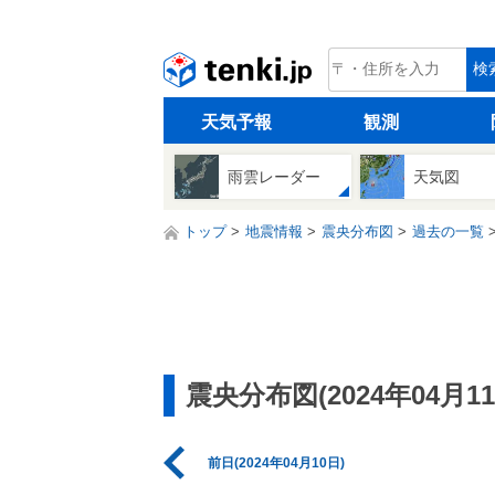
tenki.jp
検
天気予報
観測
雨雲レーダー
天気図
トップ
地震情報
震央分布図
過去の一覧
震央分布図(2024年04月11
前日(2024年04月10日)