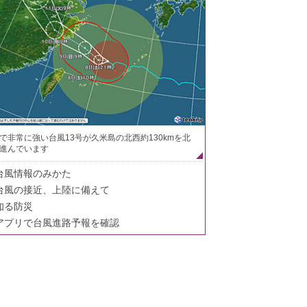
で非常に強い台風13号が久米島の北西約130kmを北
進んでいます
台風情報のみかた
台風の接近、上陸に備えて
知る防災
アプリで台風進路予報を確認