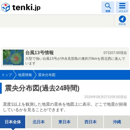
tenki.jp
検索
メニュー
現在地
台風13号情報
07日07:00現在
大型で強い台風13号が沖永良部島の東約70kmを西北西に進んで
います
トップ
地震情報
震央分布図
震央分布図(過去24時間)
2026年08月07日08:00現在
震度1以上を観測した地震の震央を地図上に表示。どこで地震が頻発
しているかを見ることができます。
日本全体
北日本
東日本
西日本
沖縄