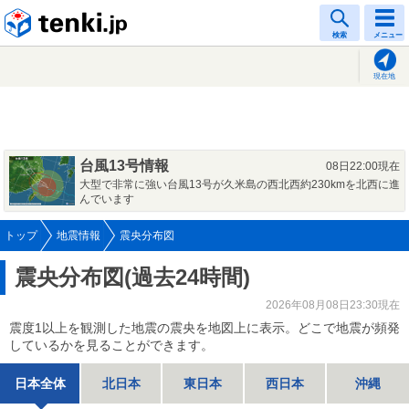
tenki.jp
検索
メニュー
現在地
台風13号情報
08日22:00現在
大型で非常に強い台風13号が久米島の西北西約230kmを北西に進
んでいます
トップ
地震情報
震央分布図
震央分布図(過去24時間)
2026年08月08日23:30現在
震度1以上を観測した地震の震央を地図上に表示。どこで地震が頻発
しているかを見ることができます。
日本全体
北日本
東日本
西日本
沖縄