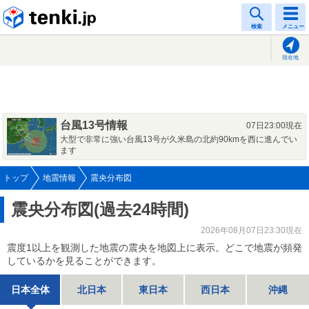
tenki.jp
検索
メニュー
現在地
台風13号情報
07日23:00現在
大型で非常に強い台風13号が久米島の北約90kmを西に進んでい
ます
トップ
地震情報
震央分布図
震央分布図(過去24時間)
2026年08月07日23:30現在
震度1以上を観測した地震の震央を地図上に表示。どこで地震が頻発
しているかを見ることができます。
日本全体
北日本
東日本
西日本
沖縄