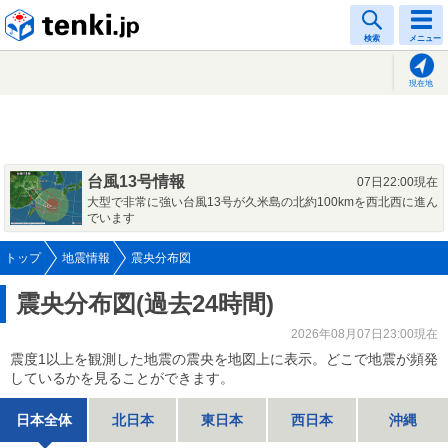
tenki.jp
検索
メニュー
現在地
台風13号情報
07日22:00現在
大型で非常に強い台風13号が久米島の北約100kmを西北西に進ん
でいます
トップ
地震情報
震央分布図
震央分布図(過去24時間)
2026年08月07日23:00現在
震度1以上を観測した地震の震央を地図上に表示。どこで地震が頻発
しているかを見ることができます。
日本全体
北日本
東日本
西日本
沖縄