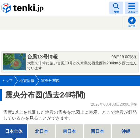
tenki.jp
検索
メニュー
現在地
台風13号情報
08日19:00現在
大型で非常に強い台風13号が久米島の西北西約200kmを西に進ん
でいます
トップ
地震情報
震央分布図
震央分布図(過去24時間)
2026年08月08日20:00現在
震度1以上を観測した地震の震央を地図上に表示。どこで地震が頻発
しているかを見ることができます。
日本全体
北日本
東日本
西日本
沖縄