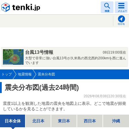
tenki.jp
検索
メニュー
現在地
台風13号情報
08日19:00現在
大型で非常に強い台風13号が久米島の西北西約200kmを西に進ん
でいます
トップ
地震情報
震央分布図
震央分布図(過去24時間)
2026年08月08日20:30現在
震度1以上を観測した地震の震央を地図上に表示。どこで地震が頻発
しているかを見ることができます。
日本全体
北日本
東日本
西日本
沖縄