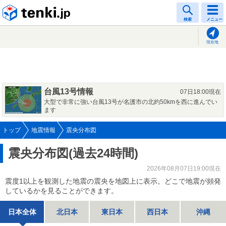
tenki.jp
検索
メニュー
現在地
台風13号情報
07日18:00現在
大型で非常に強い台風13号が名護市の北約50kmを西に進んでい
ます
トップ
地震情報
震央分布図
震央分布図(過去24時間)
2026年08月07日19:00現在
震度1以上を観測した地震の震央を地図上に表示。どこで地震が頻発
しているかを見ることができます。
日本全体
北日本
東日本
西日本
沖縄