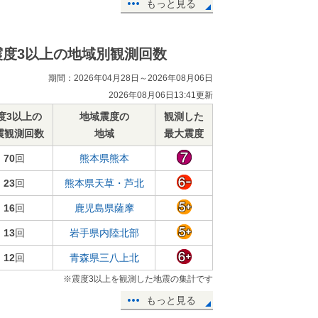
もっと見る
震度3以上の地域別観測回数
期間：2026年04月28日～2026年08月06日
2026年08月06日13:41更新
度3以上の
地域震度の
観測した
震観測回数
地域
最大震度
70
回
熊本県熊本
23
回
熊本県天草・芦北
16
回
鹿児島県薩摩
13
回
岩手県内陸北部
12
回
青森県三八上北
※震度3以上を観測した地震の集計です
もっと見る