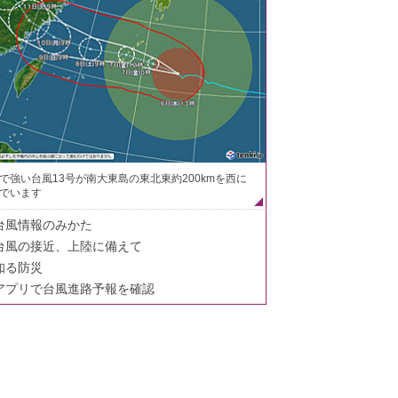
で強い台風13号が南大東島の東北東約200kmを西に
でいます
台風情報のみかた
台風の接近、上陸に備えて
知る防災
アプリで台風進路予報を確認