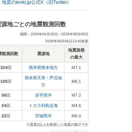
地震のtenki.jp公式X（旧Twitter）
震源地ごとの地震観測回数
期間：2026年04月28日～2026年08月06日
2026年08月06日13:40更新
地震規模
震観測回数
震源地
の最大
324
回
熊本県熊本地方
M7.1
熊本県天草・芦北地
105
回
M6.1
方
56
回
岩手県沖
M7.2
24
回
トカラ列島近海
M4.6
22
回
宮城県沖
M6.4
※震度1以上を観測した地震の集計です