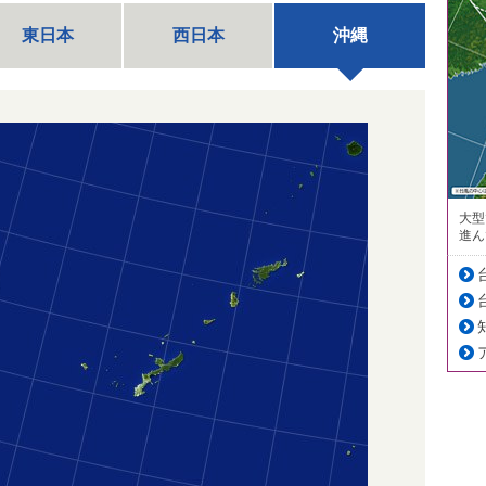
東日本
西日本
沖縄
大型
進ん