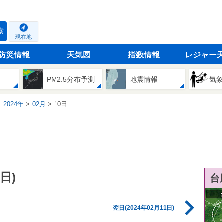
索
現在地
防災情報
天気図
指数情報
レジャー
PM2.5分布予測
地震情報
気
2024年
02月
10日
日)
台
翌日(2024年02月11日)