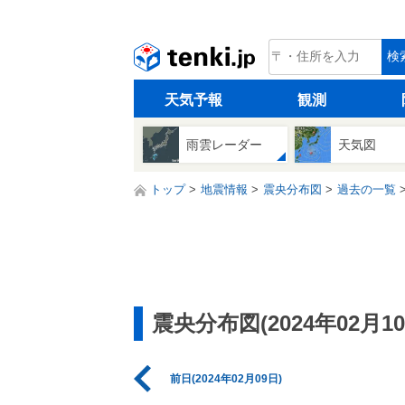
tenki.jp
検
天気予報
観測
雨雲レーダー
天気図
トップ
地震情報
震央分布図
過去の一覧
震央分布図(2024年02月10
前日(2024年02月09日)