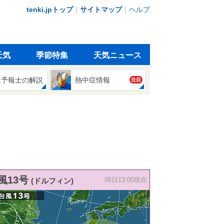
tenki.jpトップ
｜
サイトマップ
｜
ヘルプ
天気
季節特集
天気ニュース
象予報士の解説
熱中症情報
注目
風13号
(ドルフィン)
06日13:00現在