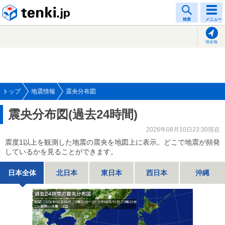
tenki.jp
検索
メニュー
現在地
トップ
地震情報
震央分布図
震央分布図(過去24時間)
2026年08月10日23:30現在
震度1以上を観測した地震の震央を地図上に表示。どこで地震が頻発
しているかを見ることができます。
日本全体
北日本
東日本
西日本
沖縄