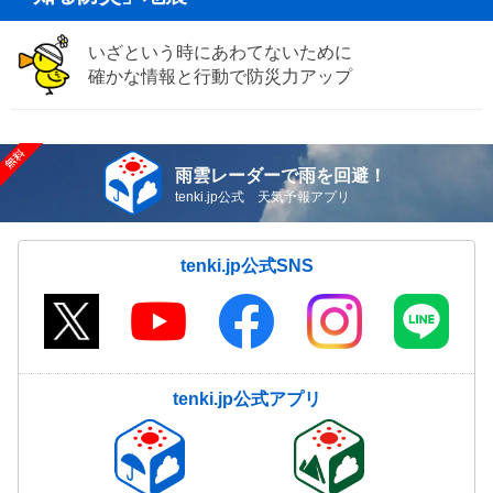
いざという時にあわてないために
確かな情報と行動で防災力アップ
雨雲レーダーで雨を回避！
tenki.jp公式 天気予報アプリ
tenki.jp公式SNS
tenki.jp公式アプリ