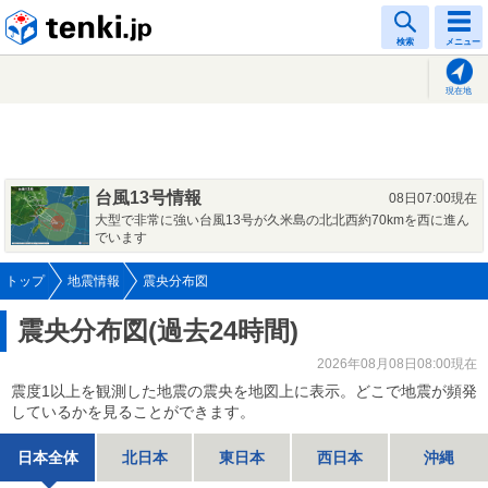
tenki.jp
検索
メニュー
現在地
台風13号情報
08日07:00現在
大型で非常に強い台風13号が久米島の北北西約70kmを西に進ん
でいます
トップ
地震情報
震央分布図
震央分布図(過去24時間)
2026年08月08日08:00現在
震度1以上を観測した地震の震央を地図上に表示。どこで地震が頻発
しているかを見ることができます。
日本全体
北日本
東日本
西日本
沖縄