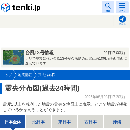
tenki.jp
検索
メニュー
現在地
台風13号情報
08日17:00現在
大型で非常に強い台風13号が久米島の西北西約180kmを西南西に
進んでいます
トップ
地震情報
震央分布図
震央分布図(過去24時間)
2026年08月08日17:30現在
震度1以上を観測した地震の震央を地図上に表示。どこで地震が頻発
しているかを見ることができます。
日本全体
北日本
東日本
西日本
沖縄