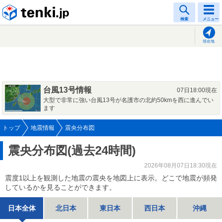
tenki.jp
検索
メニュー
現在地
台風13号情報
07日18:00現在
大型で非常に強い台風13号が名護市の北約50kmを西に進んでい
ます
トップ
地震情報
震央分布図
震央分布図(過去24時間)
2026年08月07日18:30現在
震度1以上を観測した地震の震央を地図上に表示。どこで地震が頻発
しているかを見ることができます。
日本全体
北日本
東日本
西日本
沖縄