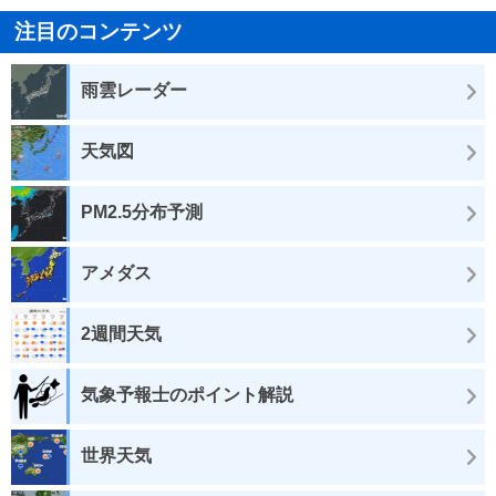
注目のコンテンツ
雨雲レーダー
天気図
PM2.5分布予測
アメダス
2週間天気
気象予報士のポイント解説
世界天気