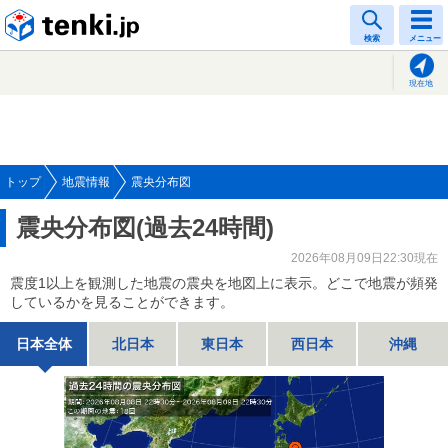
tenki.jp
検索
メニュー
現在地
トップ
地震情報
震央分布図
震央分布図(過去24時間)
2026年08月09日22:30現在
震度1以上を観測した地震の震央を地図上に表示。どこで地震が頻発
しているかを見ることができます。
日本全体
北日本
東日本
西日本
沖縄