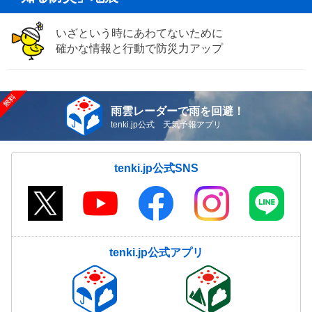
いざという時にあわてないために
確かな情報と行動で防災力アップ
雨雲レーダーで雨を回避！
tenki.jp公式 天気予報アプリ
tenki.jp公式SNS
tenki.jp公式アプリ