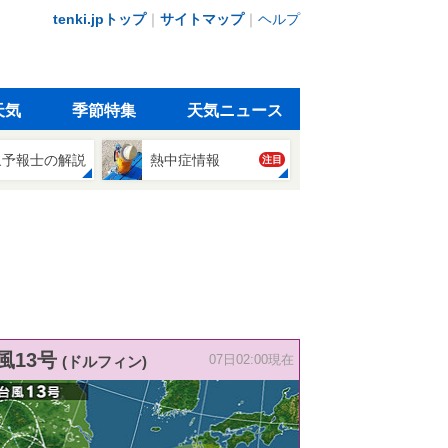
tenki.jpトップ
｜
サイトマップ
｜
ヘルプ
天気
季節特集
天気ニュース
象予報士の解説
熱中症情報
注目
風13号
(ドルフィン)
07日02:00現在