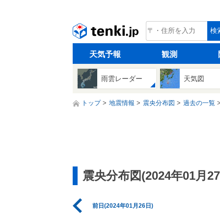
tenki.jp
検
天気予報
観測
雨雲レーダー
天気図
トップ
地震情報
震央分布図
過去の一覧
震央分布図(2024年01月27
前日(2024年01月26日)