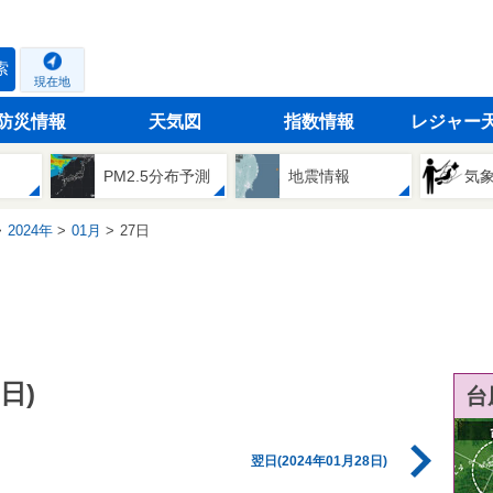
索
現在地
防災情報
天気図
指数情報
レジャー
PM2.5分布予測
地震情報
気
2024年
01月
27日
日)
台
翌日(2024年01月28日)