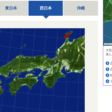
東日本
西日本
沖縄
大型
進ん