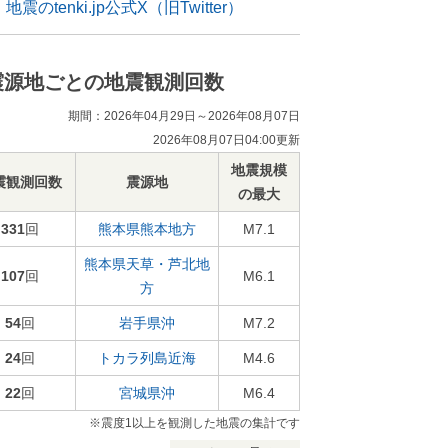
地震のtenki.jp公式X（旧Twitter）
震源地ごとの地震観測回数
期間：2026年04月29日～2026年08月07日
2026年08月07日04:00更新
地震規模
震観測回数
震源地
の最大
331
回
熊本県熊本地方
M7.1
熊本県天草・芦北地
107
回
M6.1
方
54
回
岩手県沖
M7.2
24
回
トカラ列島近海
M4.6
22
回
宮城県沖
M6.4
※震度1以上を観測した地震の集計です