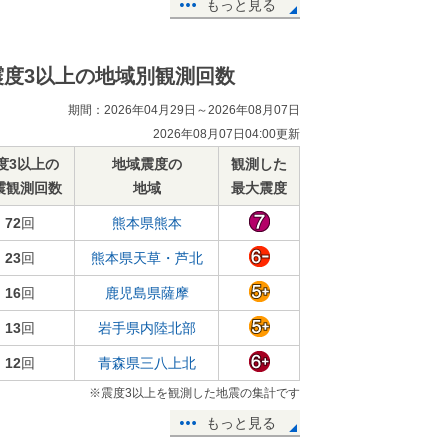
もっと見る
震度3以上の地域別観測回数
期間：2026年04月29日～2026年08月07日
2026年08月07日04:00更新
度3以上の
地域震度の
観測した
震観測回数
地域
最大震度
72
回
熊本県熊本
23
回
熊本県天草・芦北
16
回
鹿児島県薩摩
13
回
岩手県内陸北部
12
回
青森県三八上北
※震度3以上を観測した地震の集計です
もっと見る