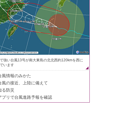
で強い台風13号が南大東島の北北西約120kmを西に
でいます
台風情報のみかた
台風の接近、上陸に備えて
知る防災
アプリで台風進路予報を確認