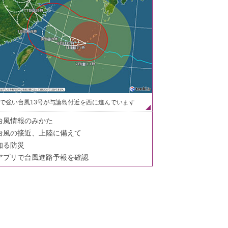
で強い台風13号が与論島付近を西に進んでいます
台風情報のみかた
台風の接近、上陸に備えて
知る防災
アプリで台風進路予報を確認