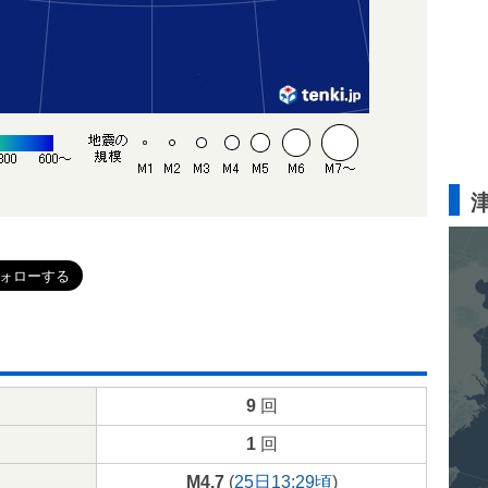
9
回
1
回
M4.7
(
25日13:29頃
)