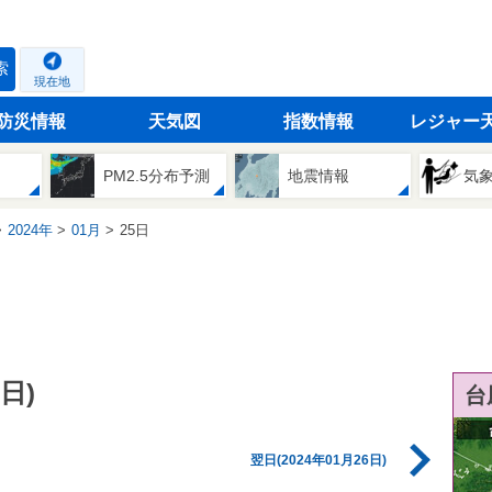
索
現在地
防災情報
天気図
指数情報
レジャー
PM2.5分布予測
地震情報
気
2024年
01月
25日
日)
台
翌日(2024年01月26日)