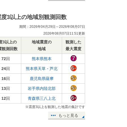
震度3以上の地域別観測回数
期間：2026年04月29日～2026年08月07日
2026年08月07日11:51更新
度3以上の
地域震度の
観測した
震観測回数
地域
最大震度
72
回
熊本県熊本
24
回
熊本県天草・芦北
16
回
鹿児島県薩摩
13
回
岩手県内陸北部
12
回
青森県三八上北
※震度3以上を観測した地震の集計です
もっと見る