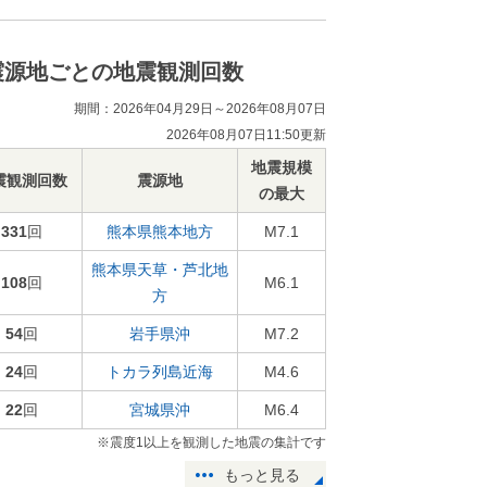
震源地ごとの地震観測回数
期間：2026年04月29日～2026年08月07日
2026年08月07日11:50更新
地震規模
震観測回数
震源地
の最大
331
回
熊本県熊本地方
M7.1
熊本県天草・芦北地
108
回
M6.1
方
54
回
岩手県沖
M7.2
24
回
トカラ列島近海
M4.6
22
回
宮城県沖
M6.4
※震度1以上を観測した地震の集計です
もっと見る