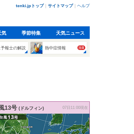
tenki.jpトップ
｜
サイトマップ
｜
ヘルプ
天気
季節特集
天気ニュース
象予報士の解説
熱中症情報
注目
風13号
(ドルフィン)
07日11:00現在