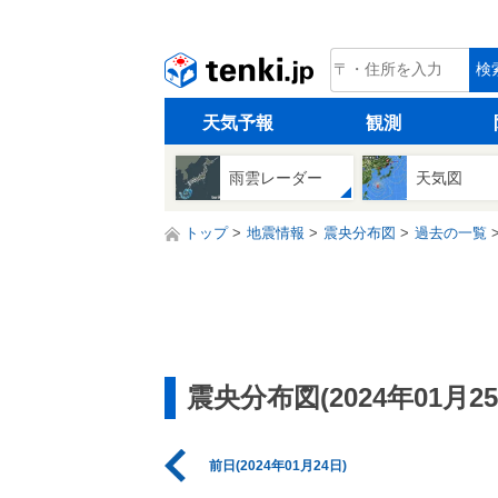
tenki.jp
検
天気予報
観測
雨雲レーダー
天気図
トップ
地震情報
震央分布図
過去の一覧
震央分布図(2024年01月25
前日(2024年01月24日)