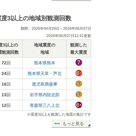
震度3以上の地域別観測回数
期間：2026年04月29日～2026年08月07日
2026年08月07日12:41更新
度3以上の
地域震度の
観測した
震観測回数
地域
最大震度
72
回
熊本県熊本
24
回
熊本県天草・芦北
16
回
鹿児島県薩摩
13
回
岩手県内陸北部
12
回
青森県三八上北
※震度3以上を観測した地震の集計です
もっと見る