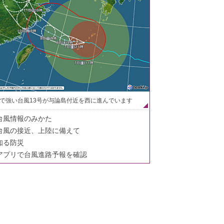
で強い台風13号が与論島付近を西に進んでいます
台風情報のみかた
台風の接近、上陸に備えて
知る防災
アプリで台風進路予報を確認