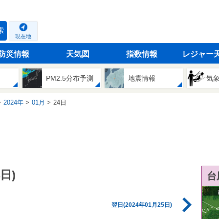
索
現在地
防災情報
天気図
指数情報
レジャー
PM2.5分布予測
地震情報
気
2024年
01月
24日
日)
台
翌日(2024年01月25日)