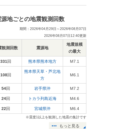
震源地ごとの地震観測回数
期間：2026年04月29日～2026年08月07日
2026年08月07日12:40更新
地震規模
震観測回数
震源地
の最大
331
回
熊本県熊本地方
M7.1
熊本県天草・芦北地
108
回
M6.1
方
54
回
岩手県沖
M7.2
24
回
トカラ列島近海
M4.6
22
回
宮城県沖
M6.4
※震度1以上を観測した地震の集計です
もっと見る