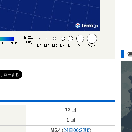
13
回
1
回
M5.4
(
24日00:22頃
)