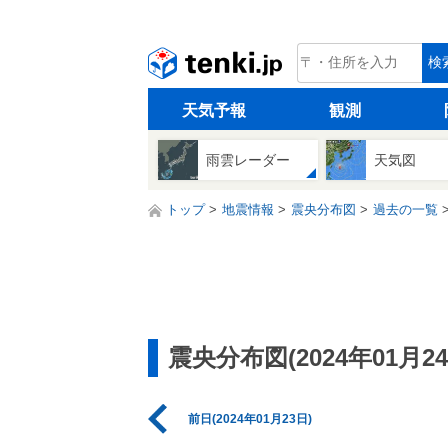
tenki.jp
検
天気予報
観測
雨雲レーダー
天気図
トップ
地震情報
震央分布図
過去の一覧
震央分布図(2024年01月24
前日(2024年01月23日)