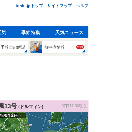
tenki.jpトップ
｜
サイトマップ
｜
ヘルプ
天気
季節特集
天気ニュース
象予報士の解説
熱中症情報
注目
風13号
(ドルフィン)
07日11:00現在