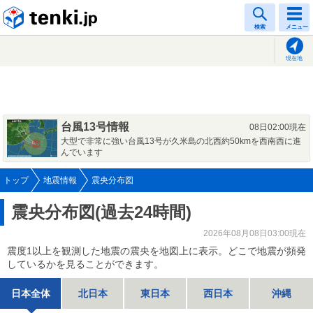
tenki.jp
検索
メニュー
現在地
台風13号情報
08日02:00現在
大型で非常に強い台風13号が久米島の北西約50kmを西南西に進
んでいます
トップ
地震情報
震央分布図
震央分布図(過去24時間)
2026年08月08日03:00現在
震度1以上を観測した地震の震央を地図上に表示。どこで地震が頻発
しているかを見ることができます。
日本全体
北日本
東日本
西日本
沖縄