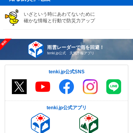
いざという時にあわてないために
確かな情報と行動で防災力アップ
雨雲レーダーで雨を回避！
tenki.jp公式 天気予報アプリ
tenki.jp公式SNS
tenki.jp公式アプリ