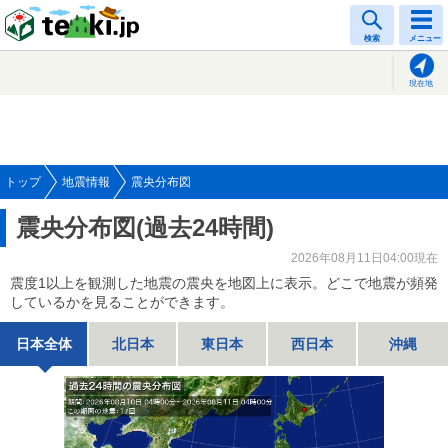
tenki.jp
検索
メニュー
現在地
トップ
地震情報
震央分布図
震央分布図(過去24時間)
2026年08月11日04:00現在
震度1以上を観測した地震の震央を地図上に表示。どこで地震が頻発
しているかを見ることができます。
日本全体
北日本
東日本
西日本
沖縄