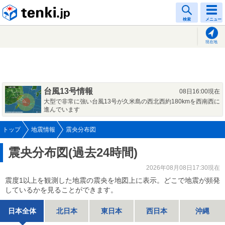
tenki.jp
検索
メニュー
現在地
台風13号情報
08日16:00現在
大型で非常に強い台風13号が久米島の西北西約180kmを西南西に
進んでいます
トップ
地震情報
震央分布図
震央分布図(過去24時間)
2026年08月08日17:30現在
震度1以上を観測した地震の震央を地図上に表示。どこで地震が頻発
しているかを見ることができます。
日本全体
北日本
東日本
西日本
沖縄