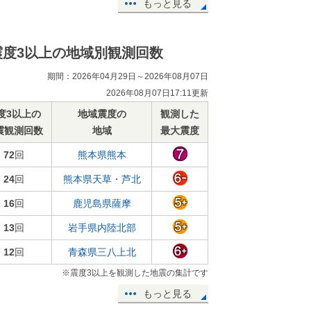
もっと見る
震度3以上の地域別観測回数
期間：2026年04月29日～2026年08月07日
2026年08月07日17:11更新
度3以上の
地域震度の
観測した
震観測回数
地域
最大震度
72
回
熊本県熊本
24
回
熊本県天草・芦北
16
回
鹿児島県薩摩
13
回
岩手県内陸北部
12
回
青森県三八上北
※震度3以上を観測した地震の集計です
もっと見る