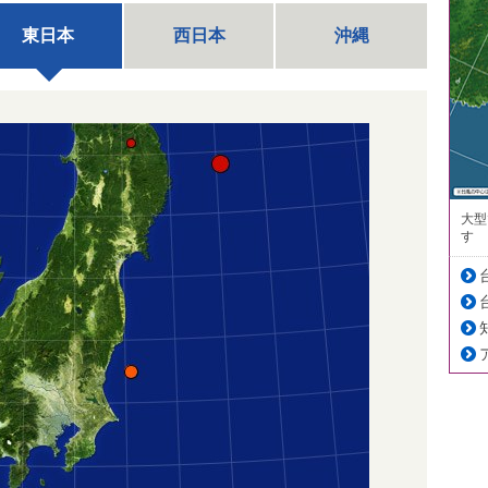
東日本
西日本
沖縄
大型
す