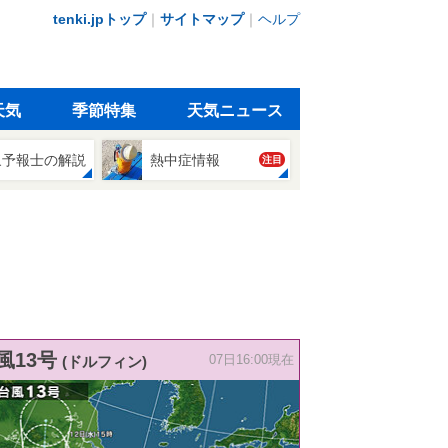
tenki.jpトップ
｜
サイトマップ
｜
ヘルプ
天気
季節特集
天気ニュース
象予報士の解説
熱中症情報
注目
風13号
(ドルフィン)
07日16:00現在