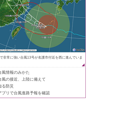
で非常に強い台風13号が名護市付近を西に進んでいま
台風情報のみかた
台風の接近、上陸に備えて
知る防災
アプリで台風進路予報を確認