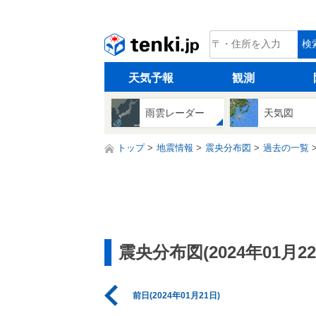
tenki.jp
検
天気予報
観測
雨雲レーダー
天気図
トップ
地震情報
震央分布図
過去の一覧
震央分布図(2024年01月22
前日(2024年01月21日)