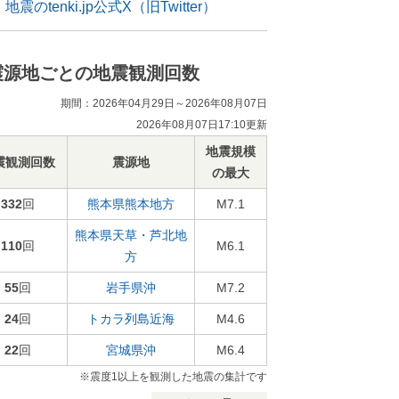
地震のtenki.jp公式X（旧Twitter）
震源地ごとの地震観測回数
期間：2026年04月29日～2026年08月07日
2026年08月07日17:10更新
地震規模
震観測回数
震源地
の最大
332
回
熊本県熊本地方
M7.1
熊本県天草・芦北地
110
回
M6.1
方
55
回
岩手県沖
M7.2
24
回
トカラ列島近海
M4.6
22
回
宮城県沖
M6.4
※震度1以上を観測した地震の集計です