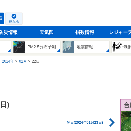
索
現在地
防災情報
天気図
指数情報
レジャー
PM2.5分布予測
地震情報
気
2024年
01月
22日
日)
台
翌日(2024年01月23日)