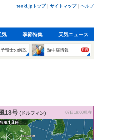
tenki.jpトップ
｜
サイトマップ
｜
ヘルプ
天気
季節特集
天気ニュース
象予報士の解説
熱中症情報
注目
風13号
(ドルフィン)
07日19:00現在