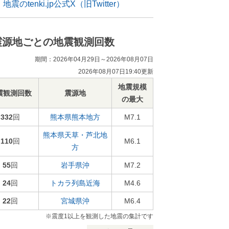
地震のtenki.jp公式X（旧Twitter）
震源地ごとの地震観測回数
期間：2026年04月29日～2026年08月07日
2026年08月07日19:40更新
地震規模
震観測回数
震源地
の最大
332
回
熊本県熊本地方
M7.1
熊本県天草・芦北地
110
回
M6.1
方
55
回
岩手県沖
M7.2
24
回
トカラ列島近海
M4.6
22
回
宮城県沖
M6.4
※震度1以上を観測した地震の集計です