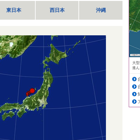
東日本
西日本
沖縄
大型
進ん