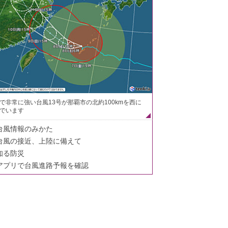
で非常に強い台風13号が那覇市の北約100kmを西に
でいます
台風情報のみかた
台風の接近、上陸に備えて
知る防災
アプリで台風進路予報を確認