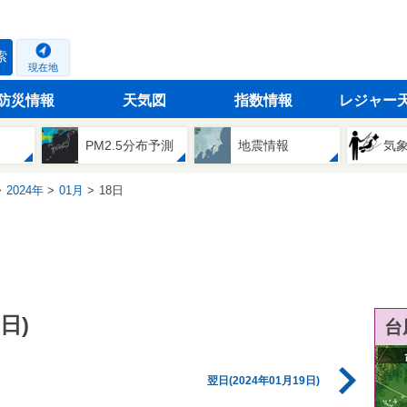
索
現在地
防災情報
天気図
指数情報
レジャー
PM2.5分布予測
地震情報
気
2024年
01月
18日
日)
台
翌日(2024年01月19日)