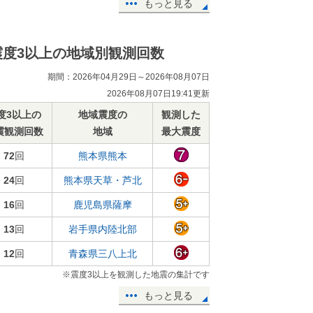
もっと見る
震度3以上の地域別観測回数
期間：2026年04月29日～2026年08月07日
2026年08月07日19:41更新
度3以上の
地域震度の
観測した
震観測回数
地域
最大震度
72
回
熊本県熊本
24
回
熊本県天草・芦北
16
回
鹿児島県薩摩
13
回
岩手県内陸北部
12
回
青森県三八上北
※震度3以上を観測した地震の集計です
もっと見る