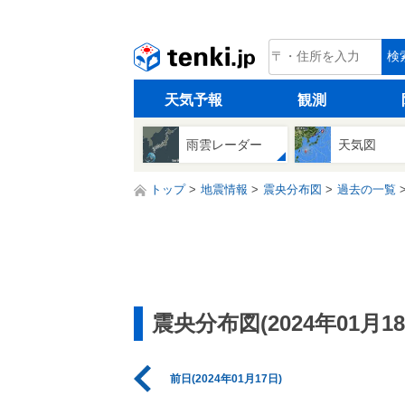
tenki.jp
検
天気予報
観測
雨雲レーダー
天気図
トップ
地震情報
震央分布図
過去の一覧
震央分布図(2024年01月18
前日(2024年01月17日)