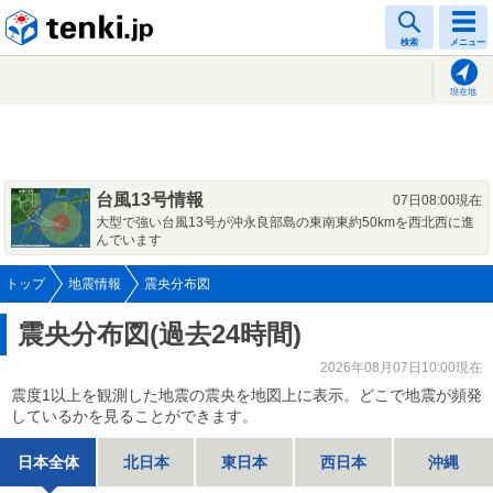
tenki.jp
検索
メニュー
現在地
台風13号情報
07日08:00現在
大型で強い台風13号が沖永良部島の東南東約50kmを西北西に進
んでいます
トップ
地震情報
震央分布図
震央分布図(過去24時間)
2026年08月07日10:00現在
震度1以上を観測した地震の震央を地図上に表示。どこで地震が頻発
しているかを見ることができます。
日本全体
北日本
東日本
西日本
沖縄