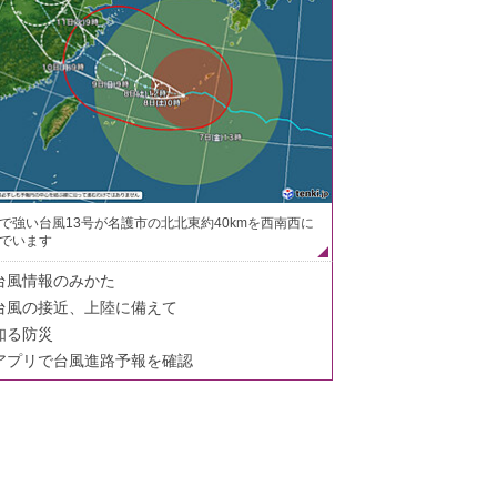
で強い台風13号が名護市の北北東約40kmを西南西に
でいます
台風情報のみかた
台風の接近、上陸に備えて
知る防災
アプリで台風進路予報を確認