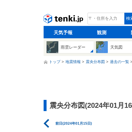
tenki.jp
検
天気予報
観測
雨雲レーダー
天気図
トップ
地震情報
震央分布図
過去の一覧
震央分布図(2024年01月16
前日(2024年01月15日)