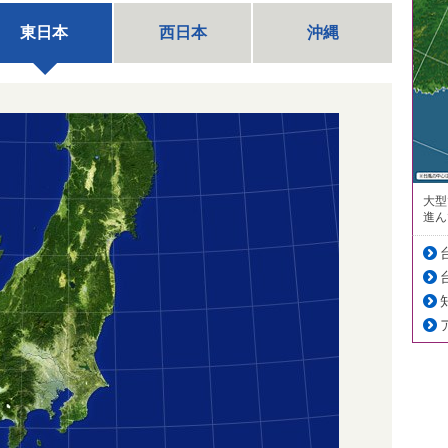
東日本
西日本
沖縄
大型
進ん