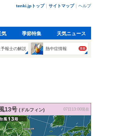
tenki.jpトップ
｜
サイトマップ
｜
ヘルプ
天気
季節特集
天気ニュース
象予報士の解説
熱中症情報
注目
風13号
(ドルフィン)
07日13:00現在