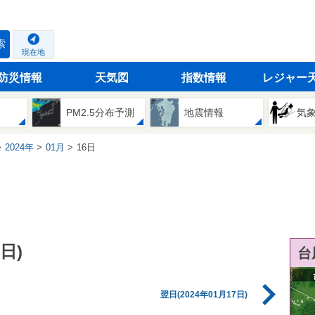
索
現在地
防災情報
天気図
指数情報
レジャー
PM2.5分布予測
地震情報
気
2024年
01月
16日
日)
台
翌日(2024年01月17日)