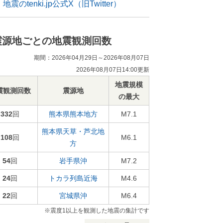
地震のtenki.jp公式X（旧Twitter）
震源地ごとの地震観測回数
期間：2026年04月29日～2026年08月07日
2026年08月07日14:00更新
地震規模
震観測回数
震源地
の最大
332
回
熊本県熊本地方
M7.1
熊本県天草・芦北地
108
回
M6.1
方
54
回
岩手県沖
M7.2
24
回
トカラ列島近海
M4.6
22
回
宮城県沖
M6.4
※震度1以上を観測した地震の集計です