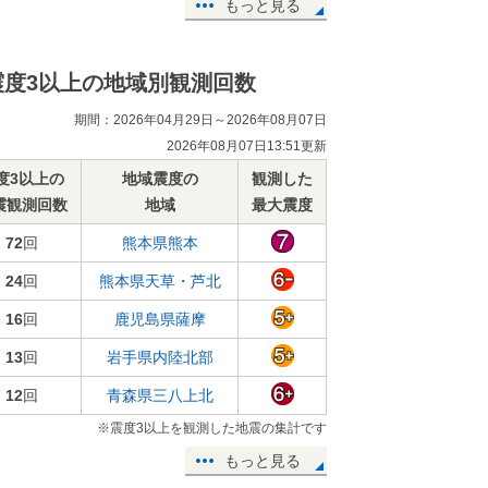
もっと見る
震度3以上の地域別観測回数
期間：2026年04月29日～2026年08月07日
2026年08月07日13:51更新
度3以上の
地域震度の
観測した
震観測回数
地域
最大震度
72
回
熊本県熊本
24
回
熊本県天草・芦北
16
回
鹿児島県薩摩
13
回
岩手県内陸北部
12
回
青森県三八上北
※震度3以上を観測した地震の集計です
もっと見る