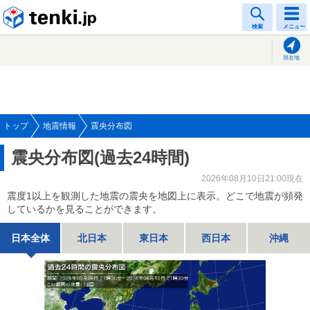
tenki.jp
検索
メニュー
現在地
トップ
地震情報
震央分布図
震央分布図(過去24時間)
2026年08月10日21:00現在
震度1以上を観測した地震の震央を地図上に表示。どこで地震が頻発
しているかを見ることができます。
日本全体
北日本
東日本
西日本
沖縄