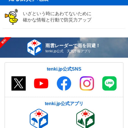
いざという時にあわてないために
確かな情報と行動で防災力アップ
雨雲レーダーで雨を回避！
tenki.jp公式 天気予報アプリ
tenki.jp公式SNS
tenki.jp公式アプリ