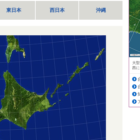
東日本
西日本
沖縄
大型
西に