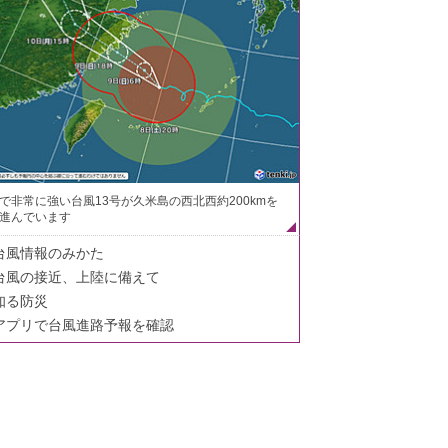
で非常に強い台風13号が久米島の西北西約200kmを
進んでいます
台風情報のみかた
台風の接近、上陸に備えて
知る防災
アプリで台風進路予報を確認