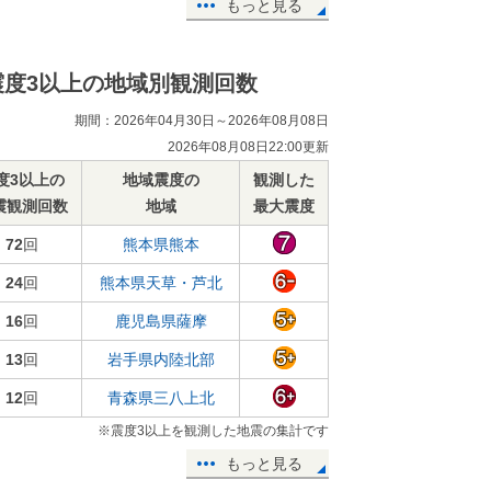
もっと見る
震度3以上の地域別観測回数
期間：2026年04月30日～2026年08月08日
2026年08月08日22:00更新
度3以上の
地域震度の
観測した
震観測回数
地域
最大震度
72
回
熊本県熊本
24
回
熊本県天草・芦北
16
回
鹿児島県薩摩
13
回
岩手県内陸北部
12
回
青森県三八上北
※震度3以上を観測した地震の集計です
もっと見る