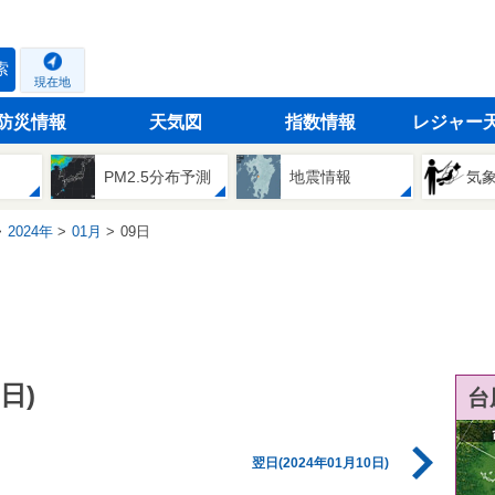
索
現在地
防災情報
天気図
指数情報
レジャー
PM2.5分布予測
地震情報
気
2024年
01月
09日
日)
台
翌日(2024年01月10日)