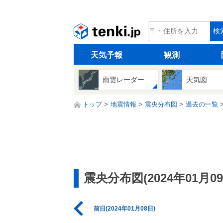
tenki.jp
検
天気予報
観測
雨雲レーダー
天気図
トップ
地震情報
震央分布図
過去の一覧
震央分布図(2024年01月09
前日(2024年01月08日)