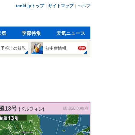
tenki.jpトップ
｜
サイトマップ
｜
ヘルプ
天気
季節特集
天気ニュース
象予報士の解説
熱中症情報
注目
風13号
(ドルフィン)
08日20:00現在