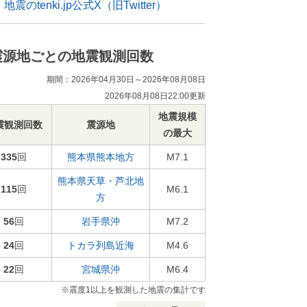
地震のtenki.jp公式X（旧Twitter）
震源地ごとの地震観測回数
期間：2026年04月30日～2026年08月08日
2026年08月08日22:00更新
地震規模
震観測回数
震源地
の最大
335
回
熊本県熊本地方
M7.1
熊本県天草・芦北地
115
回
M6.1
方
56
回
岩手県沖
M7.2
24
回
トカラ列島近海
M4.6
22
回
宮城県沖
M6.4
※震度1以上を観測した地震の集計です