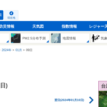
索
現在地
防災情報
天気図
指数情報
レジャー
PM2.5分布予測
地震情報
気
2024年
01月
09日
日)
台
翌日(2024年01月10日)