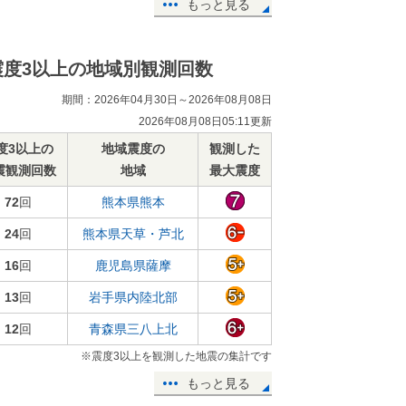
もっと見る
震度3以上の地域別観測回数
期間：2026年04月30日～2026年08月08日
2026年08月08日05:11更新
度3以上の
地域震度の
観測した
震観測回数
地域
最大震度
72
回
熊本県熊本
24
回
熊本県天草・芦北
16
回
鹿児島県薩摩
13
回
岩手県内陸北部
12
回
青森県三八上北
※震度3以上を観測した地震の集計です
もっと見る