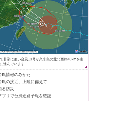
で非常に強い台風13号が久米島の北北西約40kmを南
に進んでいます
台風情報のみかた
台風の接近、上陸に備えて
知る防災
アプリで台風進路予報を確認