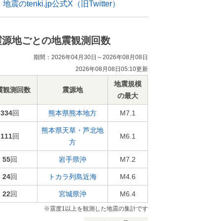
地震のtenki.jp公式X（旧Twitter）
震源地ごとの地震観測回数
期間：2026年04月30日～2026年08月08日
2026年08月08日05:10更新
地震規模
震観測回数
震源地
の最大
334
回
熊本県熊本地方
M7.1
熊本県天草・芦北地
111
回
M6.1
方
55
回
岩手県沖
M7.2
24
回
トカラ列島近海
M4.6
22
回
宮城県沖
M6.4
※震度1以上を観測した地震の集計です