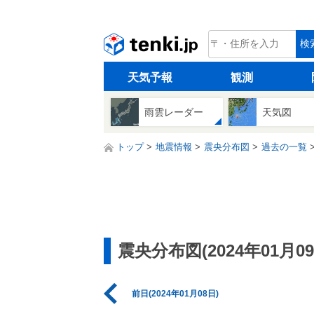
tenki.jp
検
天気予報
観測
雨雲レーダー
天気図
トップ
地震情報
震央分布図
過去の一覧
震央分布図(2024年01月09
前日(2024年01月08日)