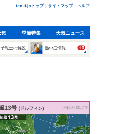
tenki.jpトップ
｜
サイトマップ
｜
ヘルプ
天気
季節特集
天気ニュース
象予報士の解説
熱中症情報
注目
風13号
(ドルフィン)
08日04:00現在