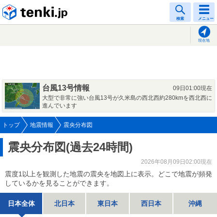
tenki.jp
検索
メニュー
現在地
台風13号情報
09日01:00現在
大型で非常に強い台風13号が久米島の西北西約280kmを西北西に
進んでいます
トップ
地震情報
震央分布図
震央分布図(過去24時間)
2026年08月09日02:00現在
震度1以上を観測した地震の震央を地図上に表示。どこで地震が頻発
しているかを見ることができます。
日本全体
北日本
東日本
西日本
沖縄