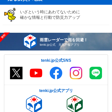
いざという時にあわてないために
確かな情報と行動で防災力アップ
雨雲レーダーで雨を回避！
tenki.jp公式 天気予報アプリ
tenki.jp公式SNS
tenki.jp公式アプリ