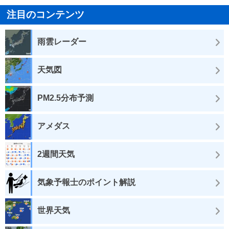
注目のコンテンツ
雨雲レーダー
天気図
PM2.5分布予測
アメダス
2週間天気
気象予報士のポイント解説
世界天気