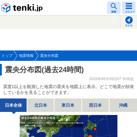
tenki.jp
検索
メニュー
現在地
トップ
地震情報
震央分布図
震央分布図(過去24時間)
2026年08月09日07:30現在
震度1以上を観測した地震の震央を地図上に表示。どこで地震が頻発
しているかを見ることができます。
日本全体
北日本
東日本
西日本
沖縄